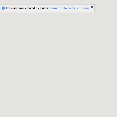
This map was created by a user.
Learn how to create your own.