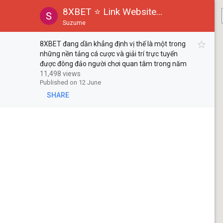
8XBET ⭐️ Link Website 8XBET Mới Nhất Google #2026
Suzume
8XBET đang dần khẳng định vị thế là một trong
những nền tảng cá cược và giải trí trực tuyến
được đông đảo người chơi quan tâm trong năm
2026. Với hệ sinh thái trò chơi đa dạng từ casino
8XBET đang dần khẳng định vị thế là một trong
11,498 views
Published on 12 June
trực tuyến, thể thao, slot game đến nhiều sản
những nền tảng cá cược và giải trí trực tuyến
phẩm giải trí hấp dẫn khác, 8XBET mang đến
được đông đảo người chơi quan tâm trong năm
SHARE
trải nghiệm chất lượng và cơ hội săn thưởng đầy
2026. Với hệ sinh thái trò chơi đa dạng từ casino
thú vị cho hội viên.
trực tuyến, thể thao, slot game đến nhiều sản
phẩm giải trí hấp dẫn khác, 8XBET mang đến
Website:
trải nghiệm chất lượng và cơ hội săn thưởng đầy
https://8xbetvip.org/
thú vị cho hội viên.
Email:
8xbetviporg@gmail.com
Website:
https://8xbetvip.org/
SĐT: 0347912343
Email:
8xbetviporg@gmail.com
Địa chỉ: 197/11 Đ. Nguyễn Thái Sơn, Hạnh
Thông, Hồ Chí Minh, Vietnam
SĐT: 0347912343