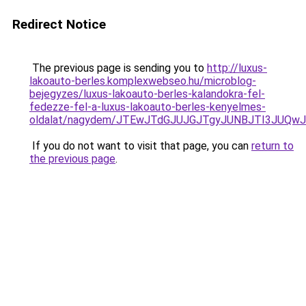
Redirect Notice
The previous page is sending you to
http://luxus-
lakoauto-berles.komplexwebseo.hu/microblog-
bejegyzes/luxus-lakoauto-berles-kalandokra-fel-
fedezze-fel-a-luxus-lakoauto-berles-kenyelmes-
oldalat/nagydem/JTEwJTdGJUJGJTgyJUNBJTI3JUQ
If you do not want to visit that page, you can
return to
the previous page
.